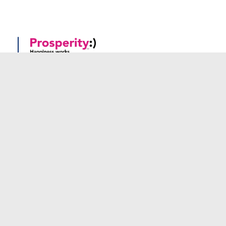
Prosperity Recruitment
Ville :
Dublin
Industry :
Human resources
VOIR LE DÉTAIL