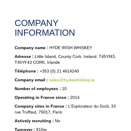
COMPANY
INFORMATION
Company name :
HYDE IRISH WHISKEY
Adresse :
Little Island, County Cork. Ireland. T45Yf43,
T45YF43 CORK, Irlande
Téléphone :
+353 (0) 21 4614240
Company email :
sales@hydewhiskey.ie
Number of employees :
10
Operating in France since :
2014
Company sites in France :
L'Explorateur du Goût, 33
rue Truffaut, 75017, Paris
Actively recruiting :
No
Turnover :
€10m