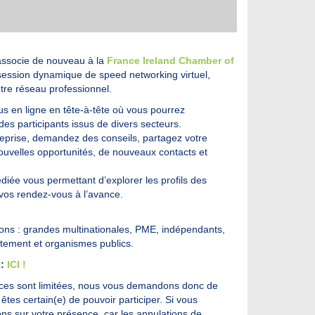
associe de nouveau à la
France Ireland Chamber of
session dynamique de speed networking virtuel,
otre réseau professionnel.
s en ligne en tête-à-tête où vous pourrez
des participants issus de divers secteurs.
reprise, demandez des conseils, partagez votre
 nouvelles opportunités, de nouveaux contacts et
diée vous permettant d’explorer les profils des
r vos rendez-vous à l’avance.
ons : grandes multinationales, PME, indépendants,
tement et organismes publics.
s:
ICI !
ces sont limitées, nous vous demandons donc de
êtes certain(e) de pouvoir participer. Si vous
s sur votre présence, car les annulations de