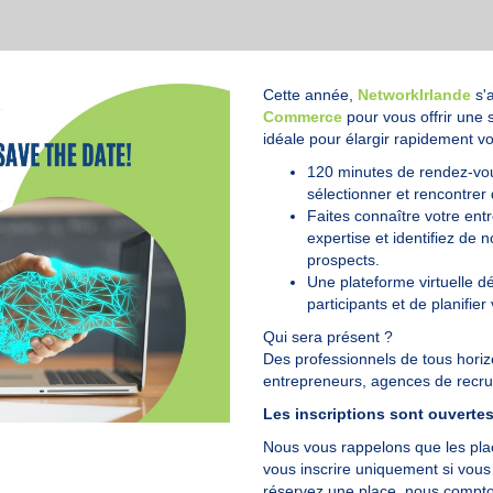
Cette année,
NetworkIrlande
s'
Commerce
pour vous offrir une 
idéale pour élargir rapidement v
120 minutes de rendez-vou
sélectionner et rencontrer 
Faites connaître votre ent
expertise et identifiez de
prospects.
Une plateforme virtuelle dé
participants et de planifie
Qui sera présent ?
Des professionnels de tous horiz
entrepreneurs, agences de recru
Les inscriptions sont ouverte
Nous vous rappelons que les pla
vous inscrire uniquement si vous 
réservez une place, nous compton