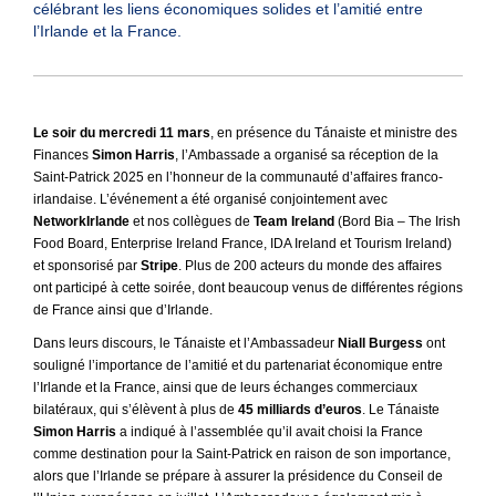
célébrant les liens économiques solides et l’amitié entre
l’Irlande et la France.
Le soir du mercredi 11 mars
, en présence du Tánaiste et ministre des
Finances
Simon Harris
, l’Ambassade a organisé sa réception de la
Saint-Patrick 2025 en l’honneur de la communauté d’affaires franco-
irlandaise. L’événement a été organisé conjointement avec
NetworkIrlande
et nos collègues de
Team Ireland
(Bord Bia – The Irish
Food Board, Enterprise Ireland France, IDA Ireland et Tourism Ireland)
et sponsorisé par
Stripe
. Plus de 200 acteurs du monde des affaires
ont participé à cette soirée, dont beaucoup venus de différentes régions
de France ainsi que d’Irlande.
Dans leurs discours, le Tánaiste et l’Ambassadeur
Niall Burgess
ont
souligné l’importance de l’amitié et du partenariat économique entre
l’Irlande et la France, ainsi que de leurs échanges commerciaux
bilatéraux, qui s’élèvent à plus de
45 milliards d’euros
. Le Tánaiste
Simon Harris
a indiqué à l’assemblée qu’il avait choisi la France
comme destination pour la Saint-Patrick en raison de son importance,
alors que l’Irlande se prépare à assurer la présidence du Conseil de